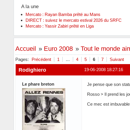
A la une
Mercato : Rayan Bamba prêté au Mans
DIRECT : suivez le mercato estival 2026 du SRFC
Mercato : Yassir Zabiri prêté en Liga
Accueil
»
Euro 2008
»
Tout le monde a
Pages:
Précédent
1
…
4
5
6
7
Suivant
Rodighiero
19-06-2008 18:27:16
Le phare breton
Je pense que son statut
Rosso > Il prend les j
Ce mec est imbuvable 