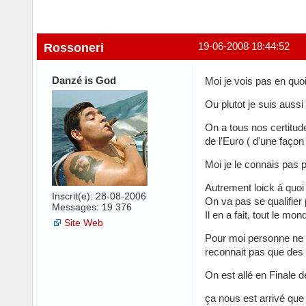
Rossoneri
19-06-2008 18:44:52
Danzé is God
Moi je vois pas en quoi
Ou plutot je suis aussi 
On a tous nos certitud
de l'Euro ( d'une faço
Moi je le connais pas 
Autrement loick à quoi
Inscrit(e): 28-08-2006
On va pas se qualifier 
Messages: 19 376
Il en a fait, tout le mo
Site Web
Pour moi personne ne m
reconnait pas que des 
On est allé en Finale 
ça nous est arrivé que 