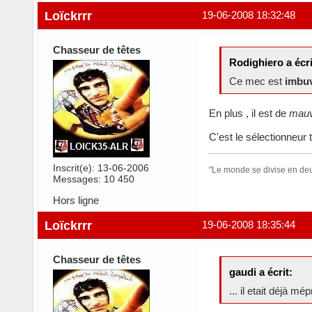
Loïckrrr
19-06-2008 18:32:48
Chasseur de têtes
Rodighiero a écri
Ce mec est
imbu
En plus , il est de
mauv
C'est le sélectionneur 
Inscrit(e): 13-06-2006
"Le monde se divise en deux
Messages: 10 450
Hors ligne
Loïckrrr
19-06-2008 18:35:44
Chasseur de têtes
gaudi a écrit:
... il etait déjà m