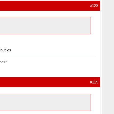
#128
inutiles
ses."
#129