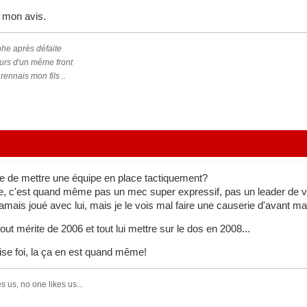
 mon avis.
phe après défaite
urs d'un même front
rennais mon fils ..
le de mettre une équipe en place tactiquement?
, c'est quand même pas un mec super expressif, pas un leader de ves
i jamais joué avec lui, mais je le vois mal faire une causerie d'avant ma
tout mérite de 2006 et tout lui mettre sur le dos en 2008...
ise foi, la ça en est quand même!
s us, no one likes us...