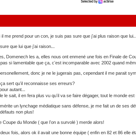
 il me prend pour un con, je suis pas sure que j'ai plus raison que lui..
sure que lui que j'ai raison...
es, Domenech les a, elles nous ont enmené une fois en Finale de Coup
n pas si lamentable que ça, c'est incomparable avec 2002 quand mêm
personellement, donc je ne le jugerais pas, cependant il me parait sy
 ça sert qu'il reconnaisse ses erreurs?
pour autant...
nde le sait, il en fera plus vu qu'il va se faire dégager, tout le monde e
érite un lynchage médiatique sans défense, je me fait un de ses défen
défauts non plus!
de Coupe du Monde ( que l'on a survolé ) merde alors!
deux fois, alors ok il avait une bonne équipe ( enfin en 82 et 86 elle 