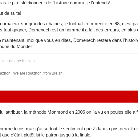
 pas le pire sléctionneur de l'histoire comme je l'entends!
ut de suite!
 journaleux sur grandes chaines, le football commence en 98, c'est pa
s tout gagner, Domenech est un homme il a fait des erreurs, en plus o
 maintenant, moi que vous en dites, Domenech restera dans l'histoir
Coupe du Monde!
s us, no one likes us...
zhon ! We are Roazhon, from Breizh !
lui attribuer, la méthode Monmond en 2006 on l'a vu en poules elle a fai
 comme tu dis mais j'ai surtout le sentiment que Zidane a pris deux-troi
ue c'était plutôt lui le patron jusqu'à la finale.