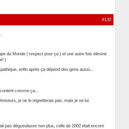
#130
.
e du Monde ( respect pour ça ) et une autre fois éliminé
e! )
mpathique, enfin après ça dépend des gens aussi...
st content comme ça...
seurs, je ne le regretterais pas, mais je ne lui
était pas dégueulasse non plus, celle de 2002 était encore