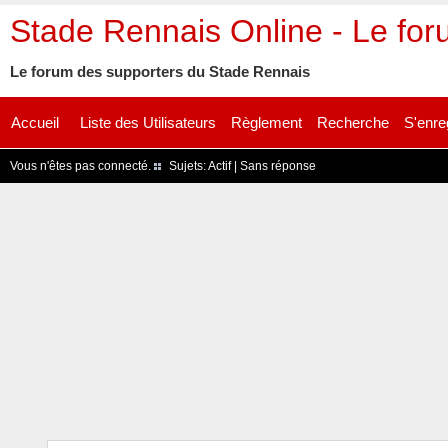
Stade Rennais Online - Le fo
Le forum des supporters du Stade Rennais
Accueil
Liste des Utilisateurs
Règlement
Recherche
S'enre
Vous n'êtes pas connecté.
Sujets:
Actif
|
Sans réponse