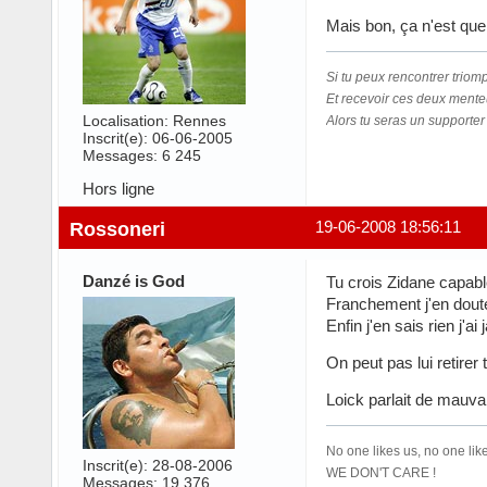
Mais bon, ça n'est que
Si tu peux rencontrer triom
Et recevoir ces deux mente
Localisation: Rennes
Alors tu seras un supporter 
Inscrit(e): 06-06-2005
Messages: 6 245
Hors ligne
Rossoneri
19-06-2008 18:56:11
Danzé is God
Tu crois Zidane capab
Franchement j'en doute
Enfin j'en sais rien j'a
On peut pas lui retirer 
Loick parlait de mauva
No one likes us, no one like
Inscrit(e): 28-08-2006
WE DON'T CARE !
Messages: 19 376