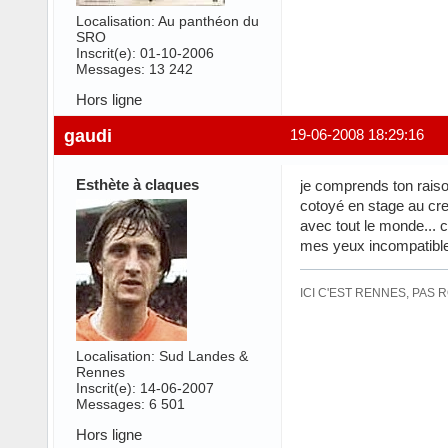
Localisation: Au panthéon du
SRO
Inscrit(e): 01-10-2006
Messages: 13 242
Hors ligne
gaudi
19-06-2008 18:29:16
Esthète à claques
je comprends ton raiso
cotoyé en stage au cre
avec tout le monde... c
mes yeux incompatible a
ICI C'EST RENNES, PAS 
Localisation: Sud Landes &
Rennes
Inscrit(e): 14-06-2007
Messages: 6 501
Hors ligne