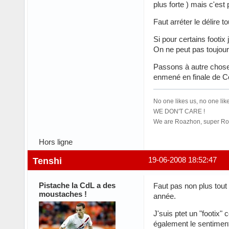
plus forte ) mais c'est
Faut arréter le délire to
Si pour certains footix
On ne peut pas toujour
Passons à autre chose
enmené en finale de 
No one likes us, no one like
WE DON'T CARE !
We are Roazhon, super Roa
Hors ligne
Tenshi
19-06-2008 18:52:47
Pistache la CdL a des
Faut pas non plus tout 
moustaches !
année.
J'suis ptet un "footix"
également le sentiment q