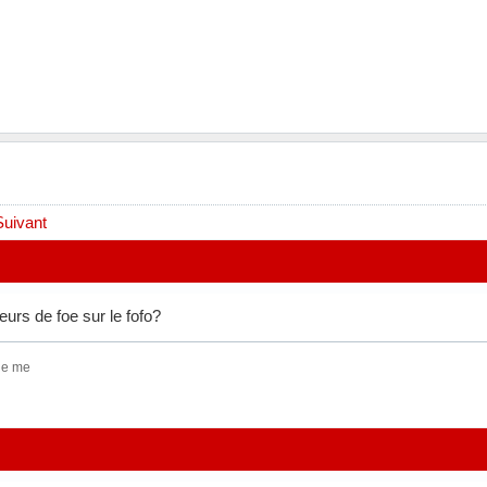
Suivant
ueurs de foe sur le fofo?
ge me