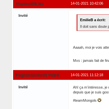
Yoyoceltik Ier
14-01-2021 10:42:06
Invité
EmilieB a écrit:
Il doit sans doute
Aaaah, moi je vois att
Mxs : jamais fait de fi
Pagistralement Votre
14-01-2021 11:12:18
Invité
Ah! ça m'intéresse, je 
depuis que je suis gos
#teamMongols