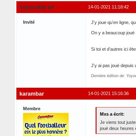
Yoyoceltik Ier
14-01-2021 11:18:42
Invité
J'y joue qu'en ligne, 
On y a beaucoup joué a
Si toi et d'autres ici 
J'y ai pas joué depuis 
Dernière édition de: Yoyoc
karambar
14-01-2021 15:16:36
Membre
Mxs a écrit:
Je viens tout just
joué deux heures 