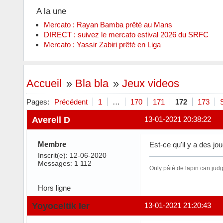
A la une
Mercato : Rayan Bamba prêté au Mans
DIRECT : suivez le mercato estival 2026 du SRFC
Mercato : Yassir Zabiri prêté en Liga
Accueil
»
Bla bla
»
Jeux videos
Pages:
Précédent
1
…
170
171
172
173
Averell D
13-01-2021 20:38:22
Membre
Est-ce qu'il y a des jo
Inscrit(e): 12-06-2020
Messages: 1 112
Only pâté de lapin can jud
Hors ligne
Yoyoceltik Ier
13-01-2021 21:20:43