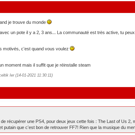
quand je trouve du monde
vec un pote il y a 2, 3 ans... La communauté est très active, tu peux
êtes motivés, c'est quand vous voulez
un moment mais il suffit que je réinstalle steam
eltik Ier (14-01-2021 11:30:11)
e de récupérer une PS4, pour deux jeux cette fois : The Last of Us 2, 
et putain que c'est bon de retrouver FF7! Rien que la musique du men