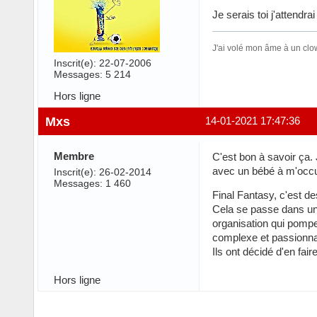
Je serais toi j'attendr
J'ai volé mon âme à un clo
Inscrit(e): 22-07-2006
Messages: 5 214
Hors ligne
Mxs
14-01-2021 17:47:36
Membre
C'est bon à savoir ça.
avec un bébé à m'occ
Inscrit(e): 26-02-2014
Messages: 1 460
Final Fantasy, c'est de
Cela se passe dans un 
organisation qui pompe 
complexe et passionna
Ils ont décidé d'en fai
Hors ligne