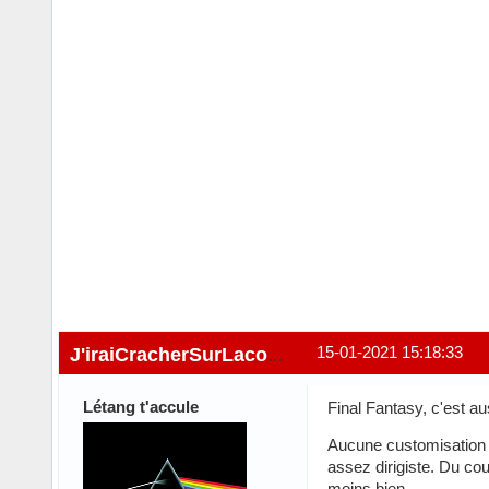
15-01-2021 15:18:33
J'iraiCracherSurLacombe
Létang t'accule
Final Fantasy, c'est au
Aucune customisation p
assez dirigiste. Du cou
moins bien...