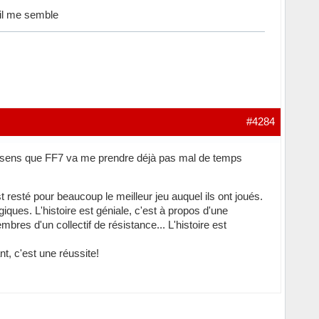
 il me semble
#4284
s je sens que FF7 va me prendre déjà pas mal de temps
t resté pour beaucoup le meilleur jeu auquel ils ont joués.
ues. L'histoire est géniale, c'est à propos d'une
mbres d'un collectif de résistance... L'histoire est
nt, c'est une réussite!