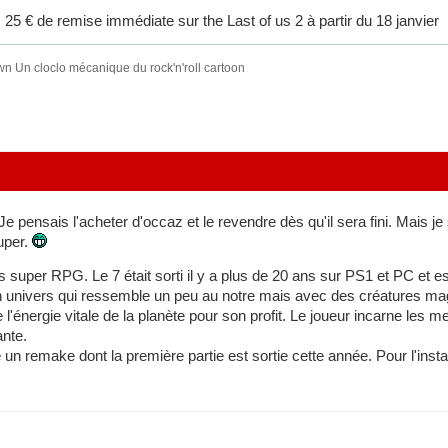
ai 25 € de remise immédiate sur the Last of us 2 à partir du 18 janvier
wn Un cloclo mécanique du rock'n'roll cartoon
 Je pensais l'acheter d'occaz et le revendre dès qu'il sera fini. Mai
uper.
s super RPG. Le 7 était sorti il y a plus de 20 ans sur PS1 et PC et es
univers qui ressemble un peu au notre mais avec des créatures magiq
l'énergie vitale de la planète pour son profit. Le joueur incarne les me
nte.
re un remake dont la première partie est sortie cette année. Pour l'insta