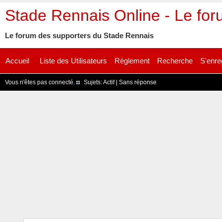
Stade Rennais Online - Le fo
Le forum des supporters du Stade Rennais
Accueil
Liste des Utilisateurs
Règlement
Recherche
S'enre
Vous n'êtes pas connecté.
Sujets:
Actif
|
Sans réponse