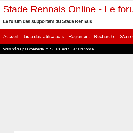
Stade Rennais Online - Le fo
Le forum des supporters du Stade Rennais
Accueil
Liste des Utilisateurs
Règlement
Recherche
S'enre
Vous n'êtes pas connecté.
Sujets:
Actif
|
Sans réponse